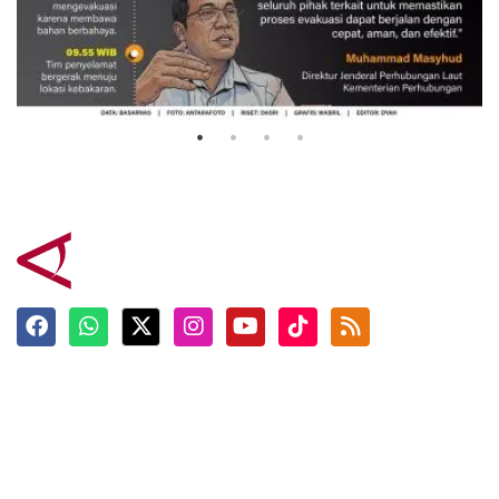
Evakuasi korban kebakaran KM
Mutiara Sentosa 2
3 Agustus 2026
Terkini
Berita
Top News
Ngabuburit
Terpopuler
Hidangan