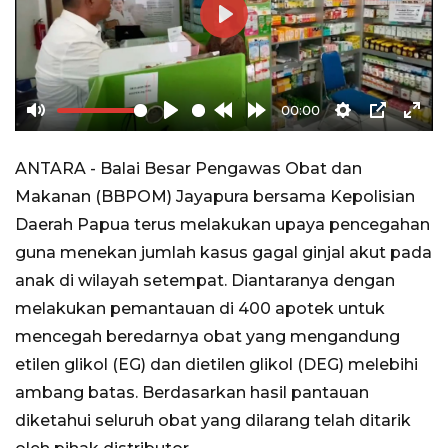
Play
00:00
Mute
Play
Rewind
Forward
Settings
PIP
Ente
10s
10s
full
ANTARA - Balai Besar Pengawas Obat dan
Makanan (BBPOM) Jayapura bersama Kepolisian
Daerah Papua terus melakukan upaya pencegahan
guna menekan jumlah kasus gagal ginjal akut pada
anak di wilayah setempat. Diantaranya dengan
melakukan pemantauan di 400 apotek untuk
mencegah beredarnya obat yang mengandung
etilen glikol (EG) dan dietilen glikol (DEG) melebihi
ambang batas. Berdasarkan hasil pantauan
diketahui seluruh obat yang dilarang telah ditarik