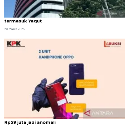
KPK fasilitasi 67 tahanan untuk salat Idul Fitri,
termasuk Yaqut
20 Maret 2026
KPK akui 2 HP harga Rp73 ribu dan laku dilelang
Rp59 juta jadi anomali