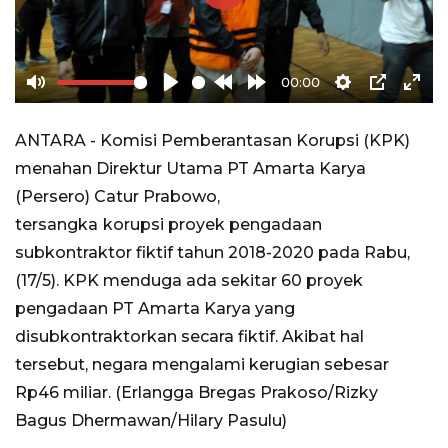
Play
00:00
Mute
Play
Rewind
Forward
Settings
PIP
Ente
10s
10s
full
ANTARA - Komisi Pemberantasan Korupsi (KPK)
menahan Direktur Utama PT Amarta Karya
(Persero) Catur Prabowo,
tersangka
korupsi proyek pengadaan
subkontraktor fiktif tahun 2018-2020 pada Rabu,
(17/5). KPK menduga ada sekitar 60 proyek
pengadaan PT Amarta Karya yang
disubkontraktorkan secara fiktif. Akibat hal
tersebut, negara mengalami kerugian sebesar
Rp46 miliar. (Erlangga Bregas Prakoso/Rizky
Bagus Dhermawan/Hilary Pasulu)