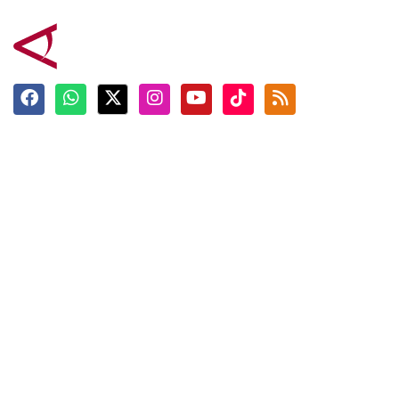
Terkini
Berita
Top News
Ngabuburit
Terpopuler
Hidangan
Foto
Info Mudik
Video
Tokoh
Infografik
Tausiyah
English
Jadwal Imsak