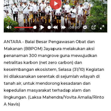
Play
00:00
Mute
Play
Rewind
Forward
Settings
PIP
Ente
10s
10s
full
ANTARA - Balai Besar Pengawasan Obat dan
Makanan (BBPOM) Jayapura melakukan aksi
penanaman 300 mangrove guna mewujudkan
netralitas karbon (net zero carbon) dan
keseimbangan ekosistem, Selasa (31/10) Kegiatan
ini dilaksanakan serentak di sejumlah wilayah di
tanah air, untuk mendorong kesadaran dan
kepedulian masyarakat terhadap alam dan
lingkungan. (Laksa Mahendra/Yovita Amalia/Rinto
A Navis)