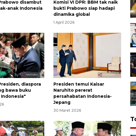
Prabowo disambut
Komisi VI DPR: BBM tak naik
ak-anak Indonesia
bukti Prabowo siap hadapi
dinamika global
1 April 2026
residen, diaspora
Presiden temui Kaisar
ang bawa buku
Naruhito pererat
 Indonesia"
persahabatan Indonesia-
Jepang
26
30 Maret 2026
T