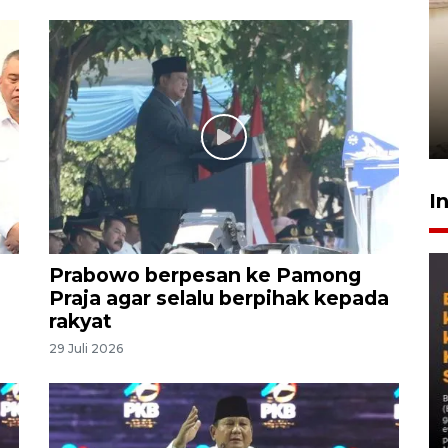
Gabung Persebaya, striker
timnas Ramadhan Sananta
kembali asah naluri
9 Juli 2026
I
Prabowo berpesan ke Pamong
Praja agar selalu berpihak kepada
rakyat
29 Juli 2026