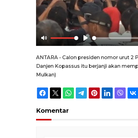
Mute
Play
ANTARA - Calon presiden nomor urut 2 P
Danjen Kopassus itu berjanji akan memp
Mulkan)
Komentar