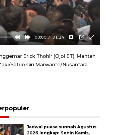
00:00
01:14
Rewind
Forward
Settings
PIP
Enter
10s
10s
fullscreen
ggemar Erick Thohir (Ojol ET). Mantan
Zaki/Satrio Giri Marwanto/Nusantara
erpopuler
Jadwal puasa sunnah Agustus
2026 lengkap: Senin Kamis,