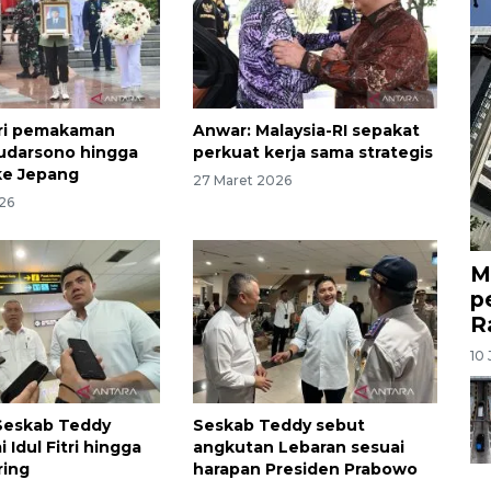
dari pemakaman
Anwar: Malaysia-RI sepakat
udarsono hingga
perkuat kerja sama strategis
ke Jepang
27 Maret 2026
26
M
p
R
10 
Seskab Teddy
Seskab Teddy sebut
i Idul Fitri hingga
angkutan Lebaran sesuai
ring
harapan Presiden Prabowo