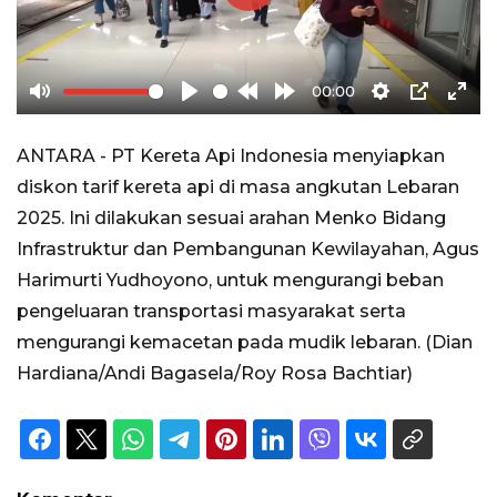
Play
00:00
Mute
Play
Rewind
Forward
Settings
PIP
Ente
10s
10s
full
ANTARA - PT Kereta Api Indonesia menyiapkan
diskon tarif kereta api di masa angkutan Lebaran
2025. Ini dilakukan sesuai arahan Menko Bidang
Infrastruktur dan Pembangunan Kewilayahan, Agus
Harimurti Yudhoyono, untuk mengurangi beban
pengeluaran transportasi masyarakat serta
mengurangi kemacetan pada mudik lebaran. (Dian
Hardiana/Andi Bagasela/Roy Rosa Bachtiar)