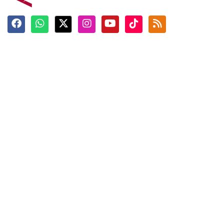
Terkini
Berita
Top News
Ngabuburit
Terpopuler
Hidangan
Foto
Info Mudik
Video
Tokoh
Infografik
Tausiyah
English
Jadwal Imsak
Karkhas
ANTARA News English
Anti Hoaks
Masuk