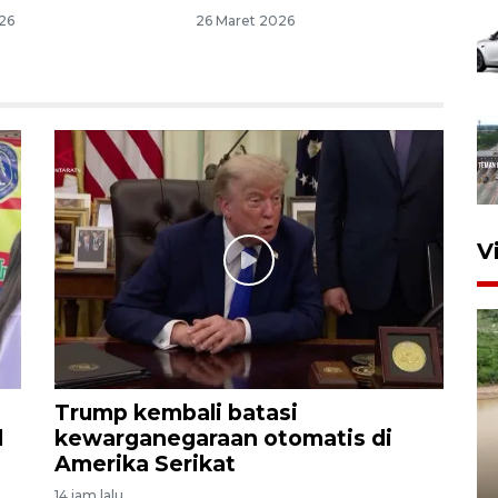
26
26 Maret 2026
V
Trump kembali batasi
d
kewarganegaraan otomatis di
Gabung Persebaya, striker
Amerika Serikat
timnas Ramadhan Sananta
14 jam lalu