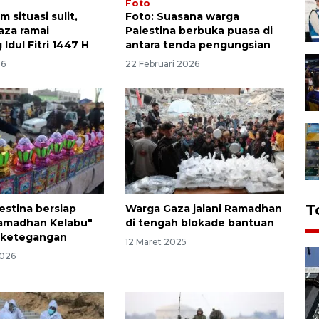
Foto
m situasi sulit,
Foto: Suasana warga
aza ramai
Palestina berbuka puasa di
Idul Fitri 1447 H
antara tenda pengungsian
26
22 Februari 2026
T
estina bersiap
Warga Gaza jalani Ramadhan
Ramadhan Kelabu"
di tengah blokade bantuan
 ketegangan
12 Maret 2025
2026