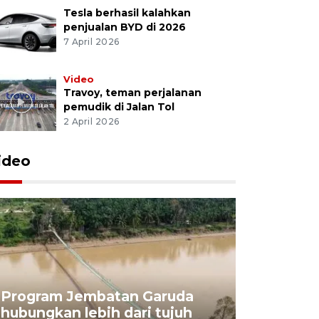
Tesla berhasil kalahkan
penjualan BYD di 2026
7 April 2026
Video
Travoy, teman perjalanan
pemudik di Jalan Tol
2 April 2026
ideo
Program Jembatan Garuda
Pemerint
hubungkan lebih dari tujuh
pembangu