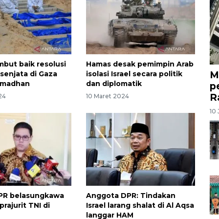
but baik resolusi
Hamas desak pemimpin Arab
M
senjata di Gaza
isolasi Israel secara politik
amadhan
dan diplomatik
p
R
24
10 Maret 2024
10 
DPR belasungkawa
Anggota DPR: Tindakan
rajurit TNI di
Israel larang shalat di Al Aqsa
langgar HAM