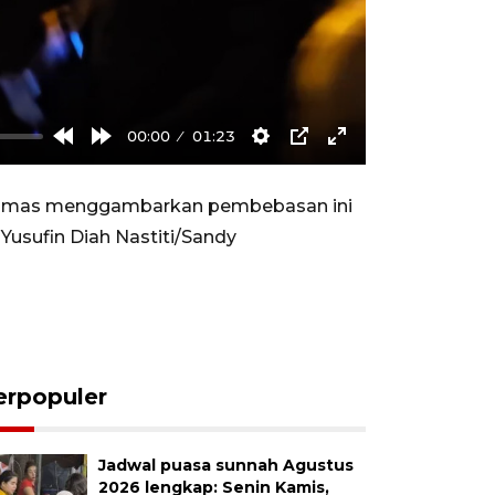
00:00
01:23
Rewind
Forward
Settings
PIP
Enter
10s
10s
fullscreen
). Hamas menggambarkan pembebasan ini
Yusufin Diah Nastiti/Sandy
erpopuler
Jadwal puasa sunnah Agustus
2026 lengkap: Senin Kamis,