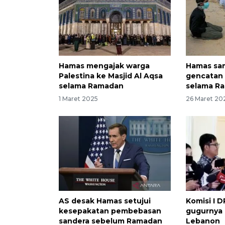
Hamas mengajak warga
Hamas sam
Palestina ke Masjid Al Aqsa
gencatan 
selama Ramadan
selama R
1 Maret 2025
26 Maret 20
AS desak Hamas setujui
Komisi I 
kesepakatan pembebasan
gugurnya p
sandera sebelum Ramadan
Lebanon