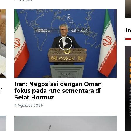
kembali asah naluri
9 Juli 2026
I
Iran: Negosiasi dengan Oman
i
fokus pada rute sementara di
Selat Hormuz
4 Agustus 2026