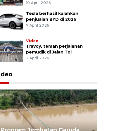
10 April 2026
Tesla berhasil kalahkan
penjualan BYD di 2026
7 April 2026
Video
Travoy, teman perjalanan
pemudik di Jalan Tol
2 April 2026
ideo
Program Jembatan Garuda
Pemerint