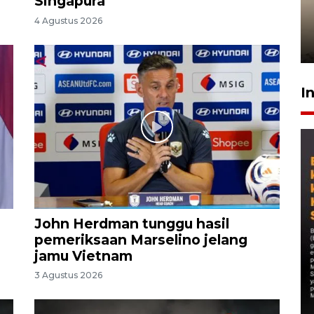
Singapura
timnas Ramadhan Sananta
4 Agustus 2026
kembali asah naluri
9 Juli 2026
I
John Herdman tunggu hasil
pemeriksaan Marselino jelang
jamu Vietnam
3 Agustus 2026