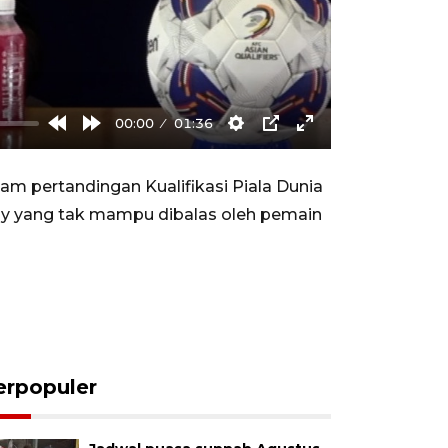
00:00
01:36
Rewind
Forward
Settings
PIP
Enter
10s
10s
fullscreen
am pertandingan Kualifikasi Piala Dunia
eny yang tak mampu dibalas oleh pemain
erpopuler