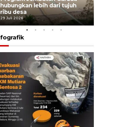
hubungkan lebih dari tujuh
pembangu
ribu desa
dukung k
29 Juli 2026
29 Juli 2026
nfografik