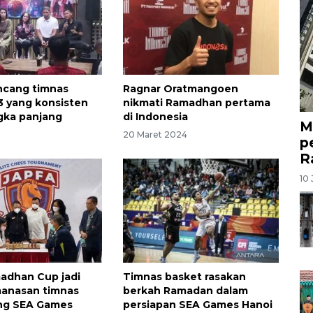
ancang timnas
Ragnar Oratmangoen
3 yang konsisten
nikmati Ramadhan pertama
gka panjang
di Indonesia
M
20 Maret 2024
p
R
10 
adhan Cup jadi
Timnas basket rasakan
manasan timnas
berkah Ramadan dalam
ang SEA Games
persiapan SEA Games Hanoi