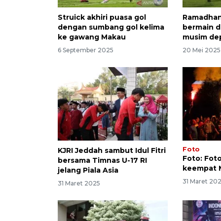
Struick akhiri puasa gol
Ramadhan
dengan sumbang gol kelima
bermain di
ke gawang Makau
musim de
6 September 2025
20 Mei 2025
Foto
KJRI Jeddah sambut Idul Fitri
Foto: Fot
bersama Timnas U-17 RI
keempat 
jelang Piala Asia
31 Maret 20
31 Maret 2025