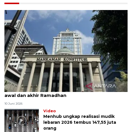
MK uji materi UU Peradilan Agama perihal isbat
awal dan akhir Ramadhan
10 Juni 2026
Video
Menhub ungkap realisasi mudik
lebaran 2026 tembus 147,55 juta
orang