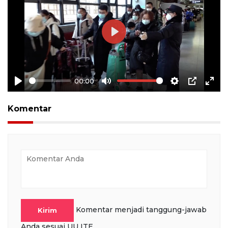
Play
00:00
Play
Mute
Settings
PIP
Ente
full
Komentar
Komentar menjadi tanggung-jawab
Kirim
Anda sesuai UU ITE.