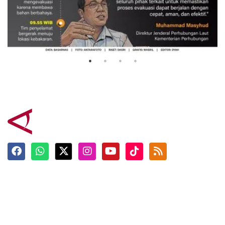
Evakuasi korban kebakaran KM
Mutiara Sentosa 2
3 Agustus 2026
Terkini
Berita
Top News
Ngabuburit
Terpopuler
Hidangan