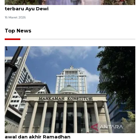
Deretan selebritas tunjukkan koleksi baju Lebaran
terbaru Ayu Dewi
16 Maret 2026
Top News
MK uji materi UU Peradilan Agama perihal isbat
awal dan akhir Ramadhan