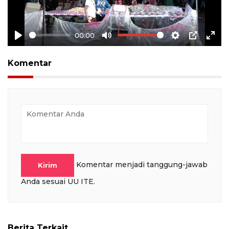
00:00
Play
Mute
Settings
PIP
Ente
full
Komentar
Komentar menjadi tanggung-jawab
Kirim
Anda sesuai UU ITE.
Berita Terkait