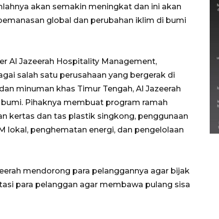
lahnya akan semakin meningkat dan ini akan
emanasan global dan perubahan iklim di bumi
er Al Jazeerah Hospitality Management,
gai salah satu perusahaan yang bergerak di
dan minuman khas Timur Tengah, Al Jazeerah
n bumi. Pihaknya membuat program ramah
Semarak Lebaran Ketupat di
berbagai daerah
n kertas dan tas plastik singkong, penggunaan
28 Maret 2026
M lokal, penghematan energi, dan pengelolaan
eerah mendorong para pelanggannya agar bijak
asi para pelanggan agar membawa pulang sisa