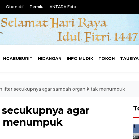
Otomotif
Pemilu
ANTARA Foto
NGABUBURIT
HIDANGAN
INFO MUDIK
TOKOH
TAUSIY
n iftar secukupnya agar sampah organik tak menumpuk
r secukupnya agar
T
ak menumpuk