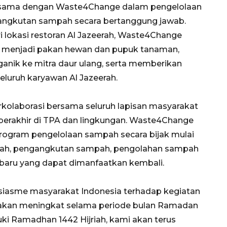
erja sama dengan Waste4Change dalam pengelolaan
gangkutan sampah secara bertanggung jawab.
i lokasi restoran Al Jazeerah, Waste4Change
menjadi pakan hewan dan pupuk tanaman,
anik ke mitra daur ulang, serta memberikan
luruh karyawan Al Jazeerah.
kolaborasi bersama seluruh lapisan masyarakat
erakhir di TPA dan lingkungan. Waste4Change
ogram pengelolaan sampah secara bijak mulai
mpah, pengangkutan sampah, pengolahan sampah
 baru yang dapat dimanfaatkan kembali.
usiasme masyarakat Indonesia terhadap kegiatan
an meningkat selama periode bulan Ramadan
suki Ramadhan 1442 Hijriah, kami akan terus