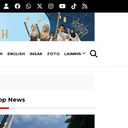
AH
ENGLISH
IMSAK
FOTO
LAINNYA
op News