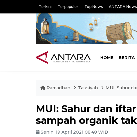
Terkini
Terpopuler
Top News
ANTARA News
HOME
BERITA
Ramadhan
Tausiyah
MUI: Sahur da
MUI: Sahur dan ifta
sampah organik t
Senin, 19 April 2021 08:48 WIB