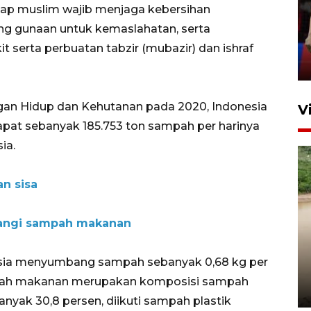
iap muslim wajib menjaga kebersihan
silaturahim masyarakat dan
g gunaan untuk kemaslahatan, serta
upaya pelestarian budaya di
Ibu Kota
t serta perbuatan tabzir (mubazir) dan ishraf
11 April 2026
gan Hidup dan Kehutanan pada 2020, Indonesia
V
rdapat sebanyak 185.753 ton sampah per harinya
ia.
n sisa
ngi sampah makanan
Gabung Persebaya, striker
timnas Ramadhan Sananta
onesia menyumbang sampah sebanyak 0,68 kg per
kembali asah naluri
sampah makanan merupakan komposisi sampah
9 Juli 2026
nyak 30,8 persen, diikuti sampah plastik