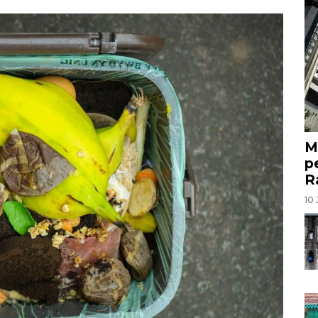
M
p
R
10 