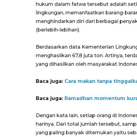
hukum dalam fatwa tersebut adalah set
lingkungan, memanfaatkan barang-baran
menghindarkan diri dari berbagai penyaki
(berlebih-lebihan).
Berdasarkan data Kementerian Lingkun
menghasilkan 67,8 juta ton. Artinya, te
yang dihasilkan oleh masyarakat Indones
Baca juga:
Cara makan tanpa tinggalka
Baca juga:
Ramadhan momentum kura
Dengan kata lain, setiap orang di Ind
harinya. Dari total jumlah tersebut, 
yang paling banyak ditemukan yaitu seba