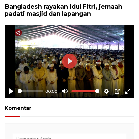
Bangladesh rayakan Idul Fitri, jemaah
padati masjid dan lapangan
Play
00:00
Play
Mute
Settings
PIP
Ente
full
Komentar