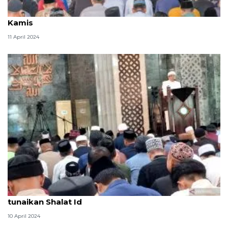
KBRI Bandar Seri Begawan gelar salat Idulfitri pada
Kamis
11 April 2024
Ribuan jamaah padati Masjid Al Markaz Makassar
tunaikan Shalat Id
10 April 2024