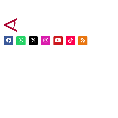
Terkini
Berita
Top News
Ngabuburit
Terpopuler
Hidangan
Foto
Info Mudik
Video
Tokoh
Infografik
Tausiyah
English