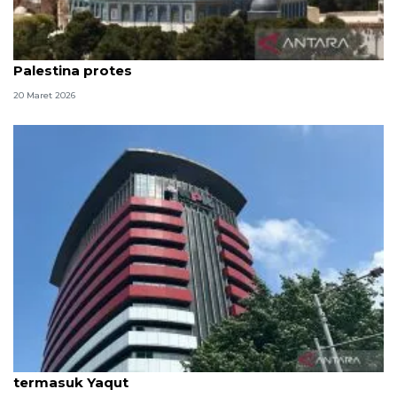
Israel larang Shalat Idul Fitri di Al-Aqsa, warga
Palestina protes
20 Maret 2026
KPK fasilitasi 67 tahanan untuk salat Idul Fitri,
termasuk Yaqut