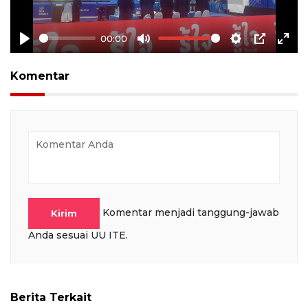
00:00
Play
Mute
Settings
PIP
Ente
full
Komentar
Komentar menjadi tanggung-jawab
Kirim
Anda sesuai UU ITE.
Berita Terkait