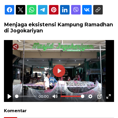
Menjaga eksistensi Kampung Ramadhan
di Jogokariyan
Play
00:00
Play
Mute
Settings
PIP
Ente
full
Komentar