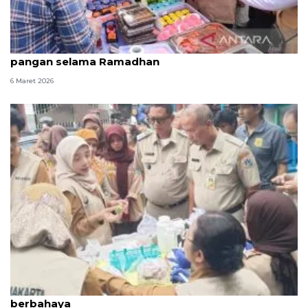
BBPOM Jakarta libatkan Pramuka awasi keamanan
pangan selama Ramadhan
6 Maret 2026
Panganan berbuka di Jakut aman dari zat
berbahaya