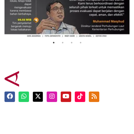
Evakuasi korban kebakaran KM
Mutiara Sentosa 2
3 Agustus 2026
Terkini
Berita
Top News
Ngabuburit