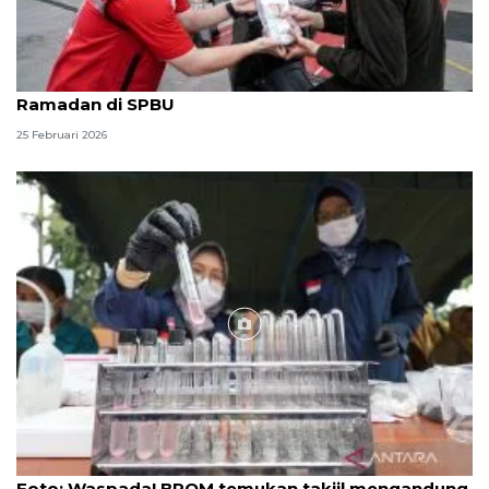
Pertamina Patra Niaga berbagi bingkisan takjil
Ramadan di SPBU
25 Februari 2026
Foto
Foto: Waspada! BPOM temukan takjil mengandung