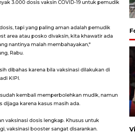
ak 3.000 dosis vaksin COVID-19 untuk pemudik
 dosis, tapi yang paling aman adalah pemudik
F
est area atau posko divaksin, kita khawatir ada
 yang nantinya malah membahayakan,"
ng, Rabu.
h dibahas karena bila vaksinasi dilakukan di
adi KIPI.
Lebaran Betawi 2026, ajang
silaturahim masyarakat dan
upaya pelestarian budaya di
ah sudah kembali memperbolehkan mudik, namun
Ibu Kota
s dijaga karena kasus masih ada.
11 April 2026
vaksinasi dosis lengkap. Khusus untuk
V
i, vaksinasi booster sangat disarankan.