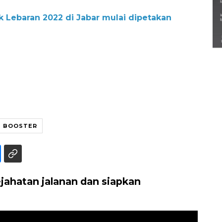
Semarak Lebaran Ketupat di
k Lebaran 2022 di Jabar mulai dipetakan
berbagai daerah
28 Maret 2026
BOOSTER
jahatan jalanan dan siapkan