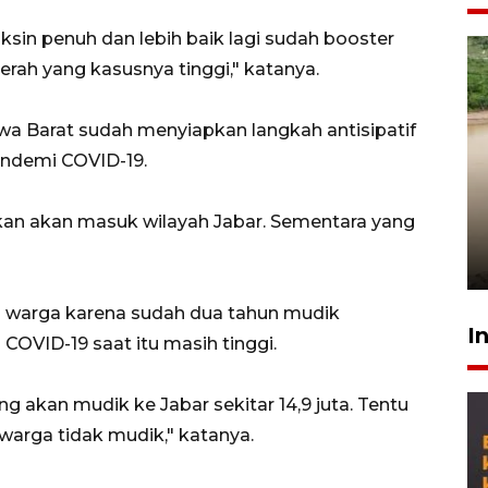
ksin penuh dan lebih baik lagi sudah booster
rah yang kasusnya tinggi," katanya.
a Barat sudah menyiapkan langkah antisipatif
andemi COVID-19.
Gabung Persebaya, striker
timnas Ramadhan Sananta
akan akan masuk wilayah Jabar. Sementara yang
kembali asah naluri
9 Juli 2026
 warga karena sudah dua tahun mudik
I
OVID-19 saat itu masih tinggi.
ang akan mudik ke Jabar sekitar 14,9 juta. Tentu
 warga tidak mudik," katanya.