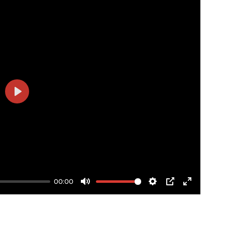
Play
00:00
Mute
Settings
PIP
Enter
fullscree