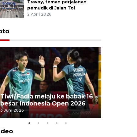
Travoy, teman perjalanan
pemudik di Jalan Tol
2 April 2026
oto
Penyembe
Tiwi/Fadia melaju ke babak 16
milik Pre
besar Indonesia Open 2026
Masjid Ist
3 Juni 2026
28 Mei 2026
ideo