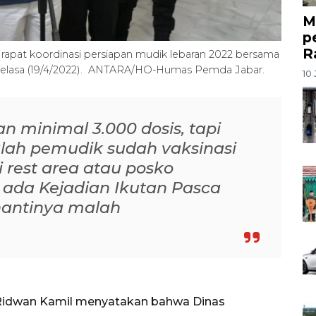
M
p
R
rapat koordinasi persiapan mudik lebaran 2022 bersama
Selasa (19/4/2022). ANTARA/HO-Humas Pemda Jabar.
10 
n minimal 3.000 dosis, tapi
lah pemudik sudah vaksinasi
 rest area atau posko
r ada Kejadian Ikutan Pasca
ang nantinya malah
M Ridwan Kamil menyatakan bahwa Dinas