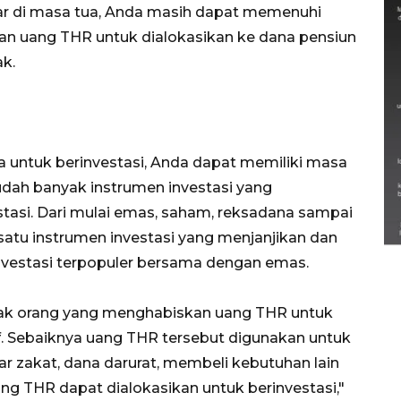
agar di masa tua, Anda masih dapat memenuhi
an uang THR untuk dialokasikan ke dana pensiun
ak.
untuk berinvestasi, Anda dapat memiliki masa
udah banyak instrumen investasi yang
Semarak Lebaran Ketupat di
berbagai daerah
asi. Dari mulai emas, saham, reksadana sampai
28 Maret 2026
 satu instrumen investasi yang menjanjikan dan
investasi terpopuler bersama dengan emas.
nyak orang yang menghabiskan uang THR untuk
f. Sebaiknya uang THR tersebut digunakan untuk
zakat, dana darurat, membeli kebutuhan lain
uang THR dapat dialokasikan untuk berinvestasi,"