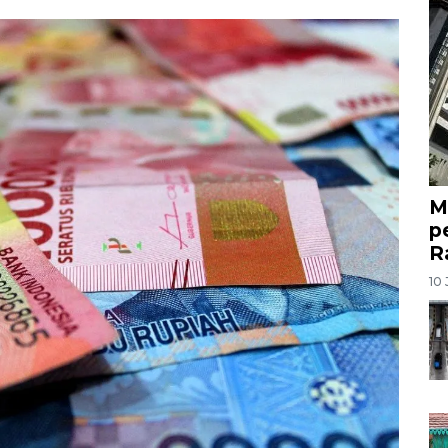
M
p
R
10 