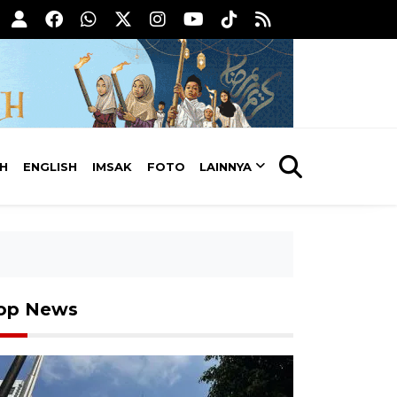
AH
ENGLISH
IMSAK
FOTO
LAINNYA
op News