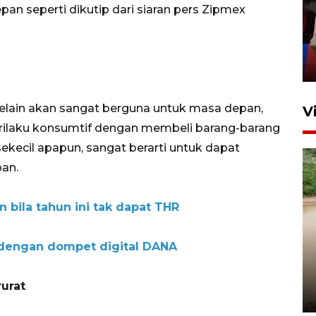
an seperti dikutip dari siaran pers Zipmex
silaturahim masyarakat dan
upaya pelestarian budaya di
Ibu Kota
11 April 2026
elain akan sangat berguna untuk masa depan,
V
rilaku konsumtif dengan membeli barang-barang
ekecil apapun, sangat berarti untuk dapat
an.
n bila tahun ini tak dapat THR
Gabung Persebaya, striker
 dengan dompet digital DANA
timnas Ramadhan Sananta
kembali asah naluri
rurat
9 Juli 2026