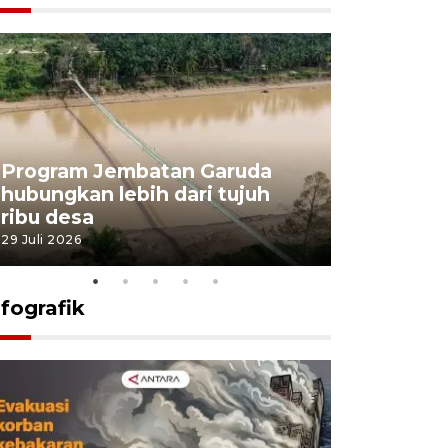
Program Jembatan Garuda
Pemerint
hubungkan lebih dari tujuh
pembangu
ribu desa
dukung k
29 Juli 2026
29 Juli 2026
nfografik