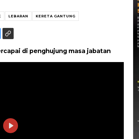
K
LEBARAN
KERETA GANTUNG
ercapai di penghujung masa jabatan
Play