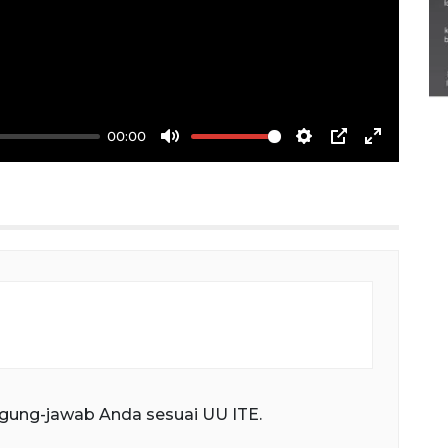
Semarak Lebaran Ketupat di
berbagai daerah
28 Maret 2026
00:00
Mute
Settings
PIP
Enter
fullscree
gung-jawab Anda sesuai UU ITE.