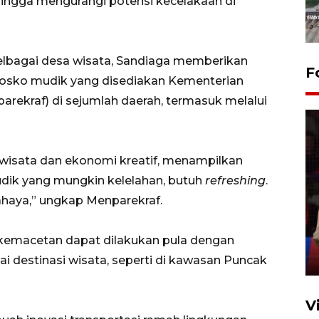
hingga
mengurangi potensi kecelakaan di
lbagai desa wisata, Sandiaga memberikan
F
o-posko mudik yang disediakan Kementerian
arekraf) di sejumlah daerah, termasuk melalui
iwisata dan ekonomi kreatif, menampilkan
dik yang mungkin kelelahan, butuh
refreshing
.
Lebaran Betawi 2026, ajang
bahaya,” ungkap Menparekraf.
silaturahim masyarakat dan
upaya pelestarian budaya di
Ibu Kota
kemacetan dapat dilakukan pula dengan
11 April 2026
i destinasi wisata, seperti di kawasan Puncak
V