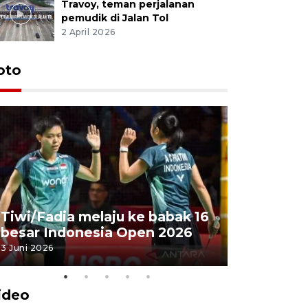
Travoy, teman perjalanan
pemudik di Jalan Tol
2 April 2026
oto
Penyembe
Tiwi/Fadia melaju ke babak 16
milik Pre
besar Indonesia Open 2026
Masjid Ist
3 Juni 2026
28 Mei 2026
ideo