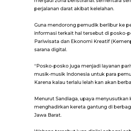
menjadi zona beristirahat sementara se
perjalanan darat akibat kelelahan.
Guna mendorong pemudik berlibur ke pe
informasi terkait hal tersebut di posk
Pariwisata dan Ekonomi Kreatif (Kemenp
sarana digital.
“Posko-posko juga menjadi layanan par
musik-musik Indonesia untuk para pemu
Karena kalau terlalu lelah kan akan ber
Menurut Sandiaga, upaya menyusutkan 
menghadirkan kereta gantung di berbaga
Jawa Barat.