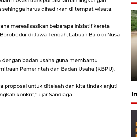
buah inovasi transportasi ramah lingkungan
 sehingga harus dihadirkan di tempat wisata.
ha merealisasikan beberapa inisiatif kereta
 Borobodur di Jawa Tengah, Labuan Bajo di Nusa
Gabung Persebaya, striker
timnas Ramadhan Sananta
ma dengan badan usaha guna membantu
kembali asah naluri
mitraan Pemerintah dan Badan Usaha (KBPU).
9 Juli 2026
proposal untuk ditelaah dan kita tindaklanjuti
I
gkah konkrit,” ujar Sandiaga.