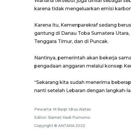
Wahana tersebut juga dinilai sebagai se
karena tidak mengeluarkan emisi karbon
Karena itu, Kemenparekraf sedang berusa
gantung di Danau Toba Sumatera Utara,
Tenggara Timur, dan di Puncak.
Nantinya, pemerintah akan bekerja sa
pengadaan anggaran melalui konsep Ke
“Sekarang kita sudah menerima beberapa 
nanti setelah Lebaran dengan langkah-lan
Pewarta: M Baqir Idrus Alatas
Editor: Slamet Hadi Purnomo
Copyright © ANTARA 2022