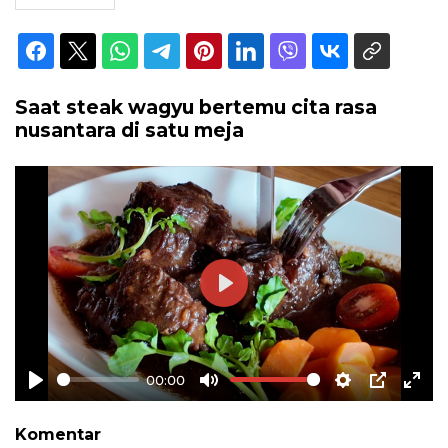
Saat steak wagyu bertemu cita rasa
nusantara di satu meja
Play
00:00
Play
Mute
Settings
PIP
Ente
full
Komentar