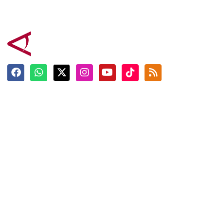
Terkini
Berita
Top News
Ngabuburit
Terpopuler
Hidangan
Foto
Info Mudik
Video
Tokoh
Infografik
Tausiyah
English