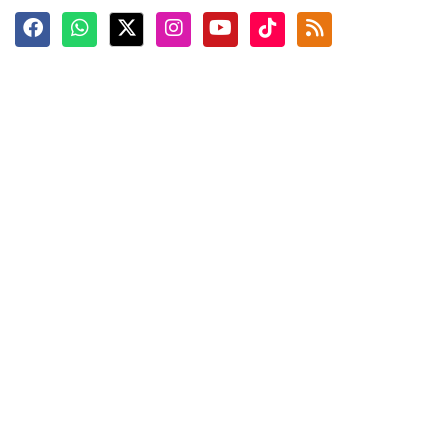
Terkini
Berita
Top News
Ngabuburit
Terpopuler
Hidangan
Foto
Info Mudik
Video
Tokoh
Infografik
Tausiyah
English
Jadwal Imsak
Karkhas
ANTARA News English
Anti Hoaks
Masuk