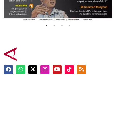
Evakuasi korban kebakaran KM
Mutiara Sentosa 2
3 Agustus 2026
Terkini
Berita
Top News
Ngabuburit
Terpopuler
Hidangan
Foto
Info Mudik