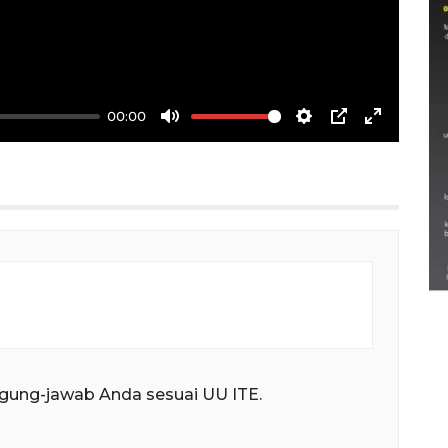
00:00
Mute
Settings
PIP
Enter
fullscree
Semarak Lebaran Ketupat di
berbagai daerah
28 Maret 2026
gung-jawab Anda sesuai UU ITE.