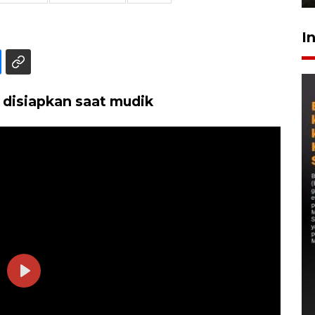
I
 disiapkan saat mudik
Play