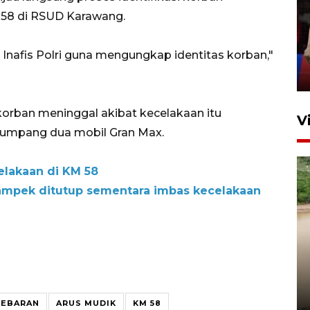
Lebaran Betawi 2026, ajang
 58 di RSUD Karawang.
silaturahim masyarakat dan
upaya pelestarian budaya di
 Inafis Polri guna mengungkap identitas korban,"
Ibu Kota
11 April 2026
korban meninggal akibat kecelakaan itu
V
numpang dua mobil Gran Max.
celakaan di KM 58
ampek ditutup sementara imbas kecelakaan
Gabung Persebaya, striker
timnas Ramadhan Sananta
kembali asah naluri
9 Juli 2026
LEBARAN
ARUS MUDIK
KM 58