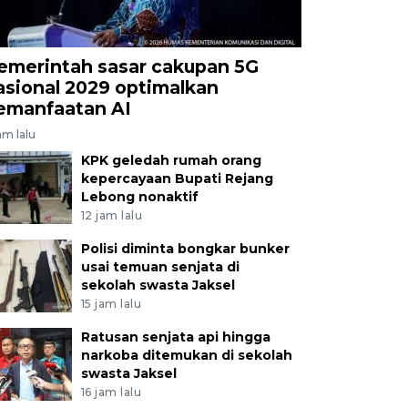
emerintah sasar cakupan 5G
asional 2029 optimalkan
emanfaatan AI
am lalu
KPK geledah rumah orang
kepercayaan Bupati Rejang
Lebong nonaktif
12 jam lalu
Polisi diminta bongkar bunker
usai temuan senjata di
sekolah swasta Jaksel
15 jam lalu
Ratusan senjata api hingga
narkoba ditemukan di sekolah
swasta Jaksel
16 jam lalu