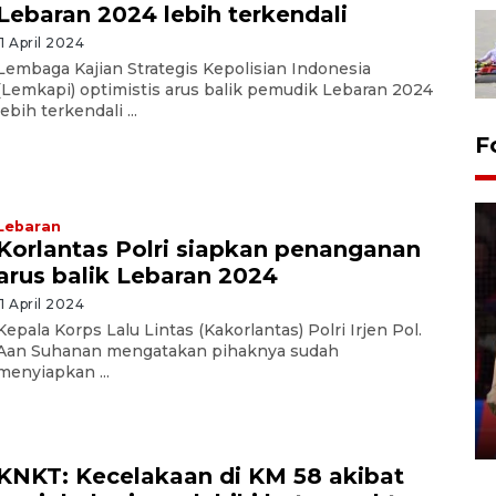
Lebaran 2024 lebih terkendali
11 April 2024
Lembaga Kajian Strategis Kepolisian Indonesia
(Lemkapi) optimistis arus balik pemudik Lebaran 2024
lebih terkendali ...
F
Lebaran
Korlantas Polri siapkan penanganan
arus balik Lebaran 2024
11 April 2024
Lebaran Betawi 2026, ajang
Kepala Korps Lalu Lintas (Kakorlantas) Polri Irjen Pol.
silaturahim masyarakat dan
Aan Suhanan mengatakan pihaknya sudah
menyiapkan ...
upaya pelestarian budaya di
Ibu Kota
11 April 2026
KNKT: Kecelakaan di KM 58 akibat