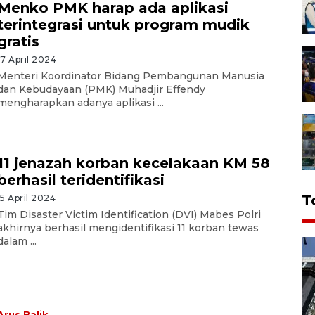
Menko PMK harap ada aplikasi
terintegrasi untuk program mudik
gratis
17 April 2024
Menteri Koordinator Bidang Pembangunan Manusia
dan Kebudayaan (PMK) Muhadjir Effendy
mengharapkan adanya aplikasi ...
11 jenazah korban kecelakaan KM 58
berhasil teridentifikasi
T
15 April 2024
Tim Disaster Victim Identification (DVI) Mabes Polri
akhirnya berhasil mengidentifikasi 11 korban tewas
dalam ...
Arus Balik