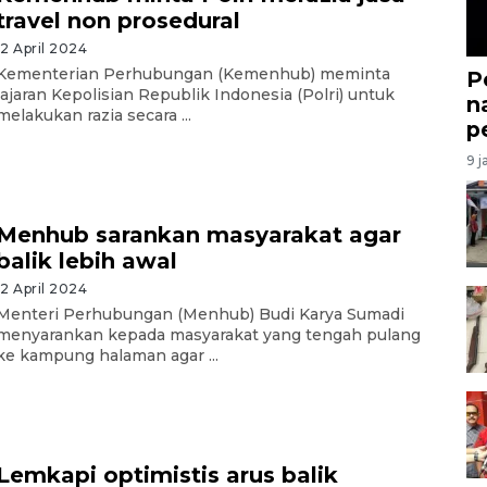
travel non prosedural
12 April 2024
Kementerian Perhubungan (Kemenhub) meminta
P
jajaran Kepolisian Republik Indonesia (Polri) untuk
n
melakukan razia secara ...
p
9 j
Menhub sarankan masyarakat agar
balik lebih awal
12 April 2024
Menteri Perhubungan (Menhub) Budi Karya Sumadi
menyarankan kepada masyarakat yang tengah pulang
ke kampung halaman agar ...
Lemkapi optimistis arus balik