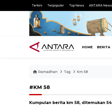
Terkini
Terpopuler
Top News
ANTARA News
HOME
BERITA
Ramadhan
Tag
Km 58
#KM 58
Kumpulan berita km 58, ditemukan 54 