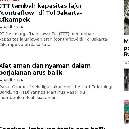
JTT tambah kapasitas lajur
"contraflow" di Tol Jakarta-
Cikampek
14 April 2024
PT Jasamarga Transjawa Tol (JTT) menambah
kapasitas lajur lawan arah (contraflow) di Tol Jakarta-
M
Cikampek arah Jakarta ...
p
R
10 
Kiat aman dan nyaman dalam
perjalanan arus balik
14 April 2024
Pakar Otomotif sekaligus akademisi Institut Teknologi
Bandung (ITB) Yannes Martinus Pasaribu
memberikan kiat-kiat aman ...