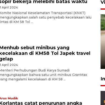
sopir bekerja melebihi batas waktu
V
11 April 2024
Komite Nasional Keselamatan Transportasi (KNKT)
mengungkapkan salah satu penyebab kecelakaan lalu
lintas di KM 58 Tol ...
Gabung Persebaya, striker
Menhub sebut minibus yang
timnas Ramadhan Sananta
kecelakaan di KM58 Tol Japek travel
kembali asah naluri
gelap
9 Juli 2026
11 April 2024
Menteri Perhubungan Budi Karya Sumadi
mengungkapkan bahwa satu unit minibus GranMax
I
yang mengalami kecelakaan di KM 58 ...
Arus Mudik
Korlantas catat penurunan angka