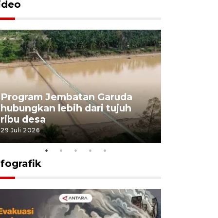
ideo
Program Jembatan Garuda
Pemerint
hubungkan lebih dari tujuh
pembangu
ribu desa
dukung k
29 Juli 2026
29 Juli 2026
nfografik