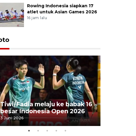
Rowing Indonesia siapkan 17
atlet untuk Asian Games 2026
16 jam lalu
oto
Penyembe
Tiwi/Fadia melaju ke babak 16
milik Pre
besar Indonesia Open 2026
Masjid Ist
3 Juni 2026
28 Mei 2026