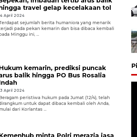
Sepekan, imbauan tertib arus balik
hingga travel gelap kecelakaan tol
14 April 2024
Terdapat sejumlah berita humaniora yang menarik
terjadi pada pekan kemarin dan bisa dibaca kembali
pada Minggu ini, ...
P
Hukum kemarin, prediksi puncak
arus balik hingga PO Bus Rosalia
Indah
13 April 2024
Beragam peristiwa hukum pada Jumat (12/4), telah
dirangkum untuk dapat dibaca kembali oleh Anda,
mulai dari Korlantas ...
Kemenhub minta Polri merazia jasa