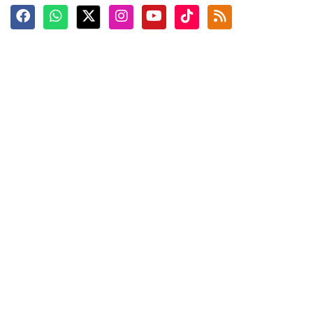
Terkini
Berita
Top News
Ngabuburit
Terpopuler
Hidangan
Foto
Info Mudik
Video
Tokoh
Infografik
Tausiyah
English
Jadwal Imsak
Karkhas
ANTARA News English
Anti Hoaks
Masuk