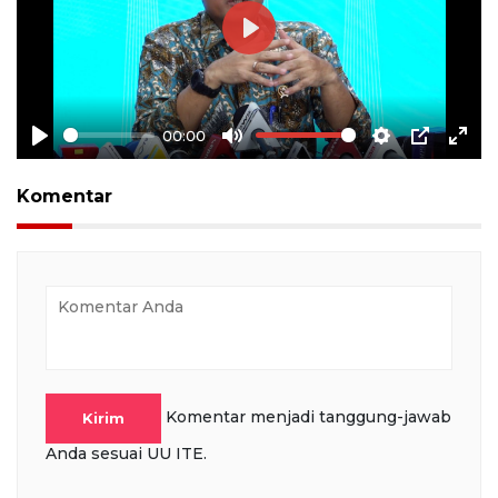
Play
00:00
Play
Mute
Settings
PIP
Ente
full
Komentar
Komentar menjadi tanggung-jawab
Kirim
Anda sesuai UU ITE.