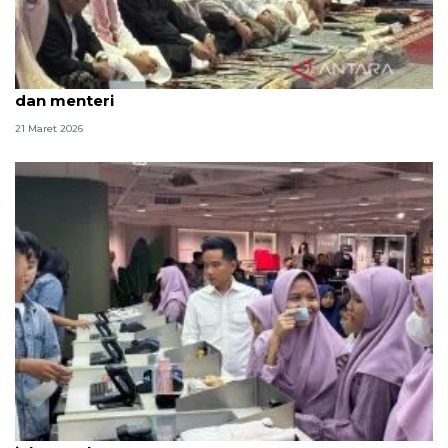
Wapres shalat di Masjid Istiqlal bersama Jan Ethes
dan menteri
21 Maret 2026
Gibran ajak anak panti berbelanja di Blok M Plaza