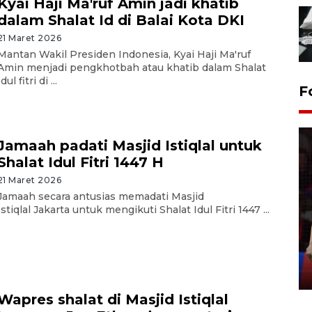
Kyai Haji Ma'ruf Amin jadi khatib
dalam Shalat Id di Balai Kota DKI
21 Maret 2026
Mantan Wakil Presiden Indonesia, Kyai Haji Ma'ruf
Amin menjadi pengkhotbah atau khatib dalam Shalat
Idul fitri di ...
F
Jamaah padati Masjid Istiqlal untuk
Shalat Idul Fitri 1447 H
21 Maret 2026
Jamaah secara antusias memadati Masjid
Lebaran Betawi 2026, ajang
Istiqlal Jakarta untuk mengikuti Shalat Idul Fitri 1447 ...
silaturahim masyarakat dan
upaya pelestarian budaya di
Ibu Kota
11 April 2026
Wapres shalat di Masjid Istiqlal