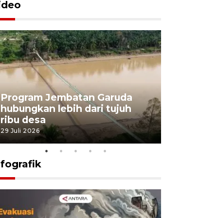
ideo
Program Jembatan Garuda
Pemerint
hubungkan lebih dari tujuh
pembangu
ribu desa
dukung k
29 Juli 2026
29 Juli 2026
nfografik