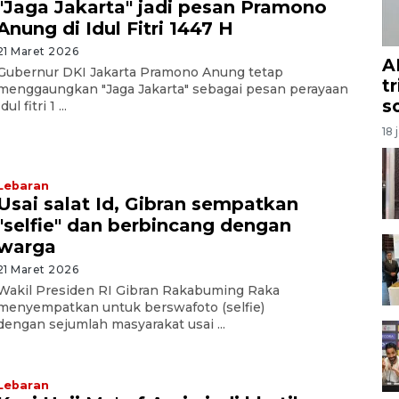
"Jaga Jakarta" jadi pesan Pramono
Anung di Idul Fitri 1447 H
21 Maret 2026
A
Gubernur DKI Jakarta Pramono Anung tetap
t
menggaungkan "Jaga Jakarta" sebagai pesan perayaan
s
Idul fitri 1 ...
18 
Lebaran
Usai salat Id, Gibran sempatkan
"selfie" dan berbincang dengan
warga
21 Maret 2026
Wakil Presiden RI Gibran Rakabuming Raka
menyempatkan untuk berswafoto (selfie)
dengan sejumlah masyarakat usai ...
Lebaran