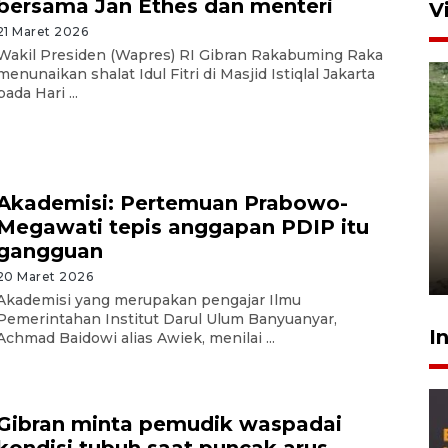
bersama Jan Ethes dan menteri
V
21 Maret 2026
Wakil Presiden (Wapres) RI Gibran Rakabuming Raka
menunaikan shalat Idul Fitri di Masjid Istiqlal Jakarta
pada Hari ...
Gabung Persebaya, striker
Akademisi: Pertemuan Prabowo-
timnas Ramadhan Sananta
Megawati tepis anggapan PDIP itu
kembali asah naluri
gangguan
9 Juli 2026
20 Maret 2026
Akademisi yang merupakan pengajar Ilmu
Pemerintahan Institut Darul Ulum Banyuanyar,
I
Achmad Baidowi alias Awiek, menilai ...
Gibran minta pemudik waspadai
kondisi tubuh saat puncak arus