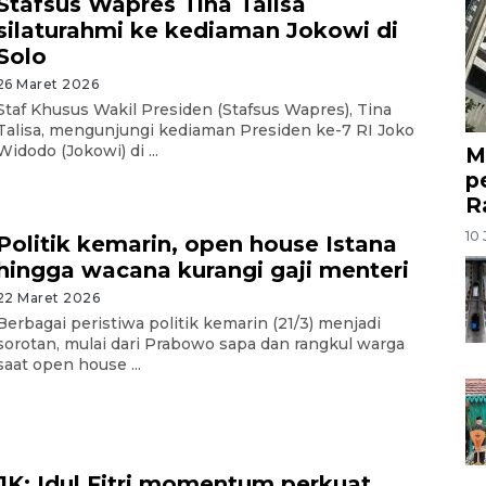
Stafsus Wapres Tina Talisa
silaturahmi ke kediaman Jokowi di
Solo
26 Maret 2026
Staf Khusus Wakil Presiden (Stafsus Wapres), Tina
Talisa, mengunjungi kediaman Presiden ke-7 RI Joko
Widodo (Jokowi) di ...
M
p
R
10 
Politik kemarin, open house Istana
hingga wacana kurangi gaji menteri
22 Maret 2026
Berbagai peristiwa politik kemarin (21/3) menjadi
sorotan, mulai dari Prabowo sapa dan rangkul warga
saat open house ...
JK: Idul Fitri momentum perkuat