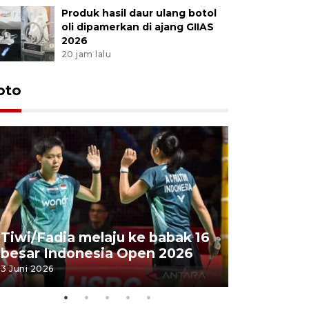
Produk hasil daur ulang botol
oli dipamerkan di ajang GIIAS
2026
20 jam lalu
oto
Penyembe
Tiwi/Fadia melaju ke babak 16
milik Pre
besar Indonesia Open 2026
Masjid Ist
3 Juni 2026
28 Mei 2026