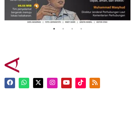
Evakuasi korban kebakaran KM
Mutiara Sentosa 2
3 Agustus 2026
Terkini
Berita
Top News
Ngabuburit
Terpopuler
Hidangan
Foto
Info Mudik