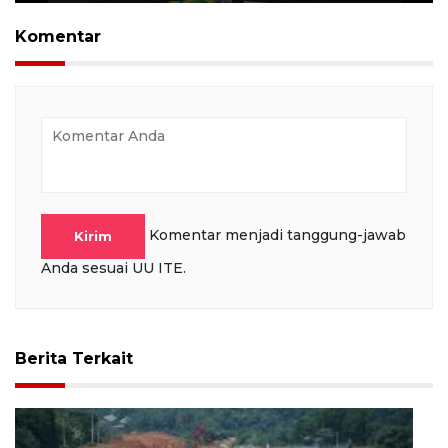
Play
Mute
Settings
PIP
Ente
full
Komentar
Komentar menjadi tanggung-jawab
Kirim
Anda sesuai UU ITE.
Berita Terkait