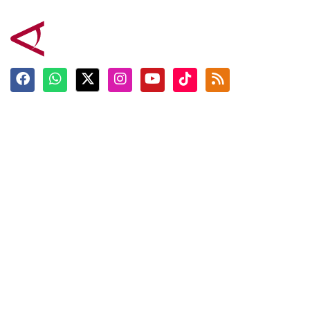
Terkini
Berita
Top News
Ngabuburit
Terpopuler
Hidangan
Foto
Info Mudik
Video
Tokoh
Infografik
Tausiyah
English
Jadwal Imsak