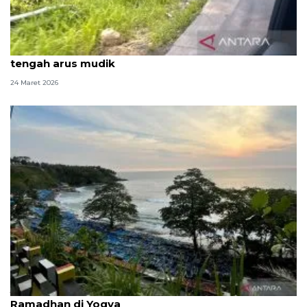
Menelusuri kembali Jalur Pantura, jejak lama di
tengah arus mudik
24 Maret 2026
Jalur pansela, antara lanskap pesisir dan denyut
Ramadhan di Yogya