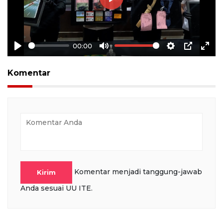
Play
00:00
Play
Mute
Settings
PIP
Ente
full
Komentar
Komentar menjadi tanggung-jawab
Kirim
Anda sesuai UU ITE.