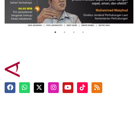
Evakuasi korban kebakaran KM
Mutiara Sentosa 2
3 Agustus 2026
Terkini
Berita
Top News
Ngabuburit
Terpopuler
Hidangan