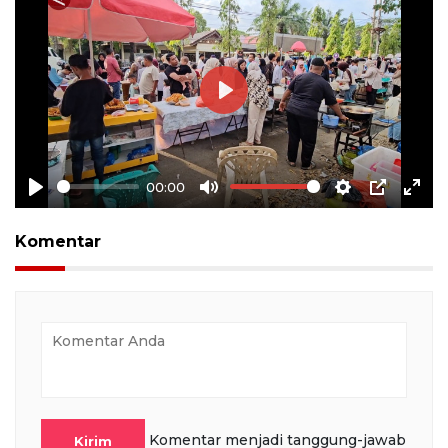
Play
00:00
Play
Mute
Settings
PIP
Ente
full
Komentar
Komentar menjadi tanggung-jawab
Kirim