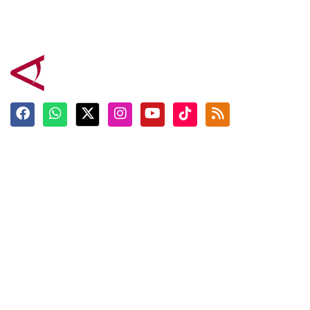
Terkini
Berita
Top News
Ngabuburit
Terpopuler
Hidangan
Foto
Info Mudik
Video
Tokoh
Infografik
Tausiyah
English