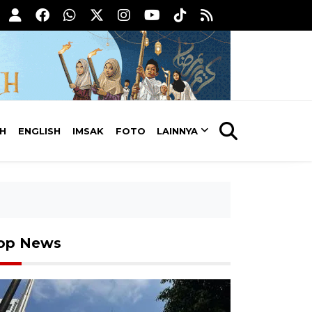
AH
ENGLISH
IMSAK
FOTO
LAINNYA
op News