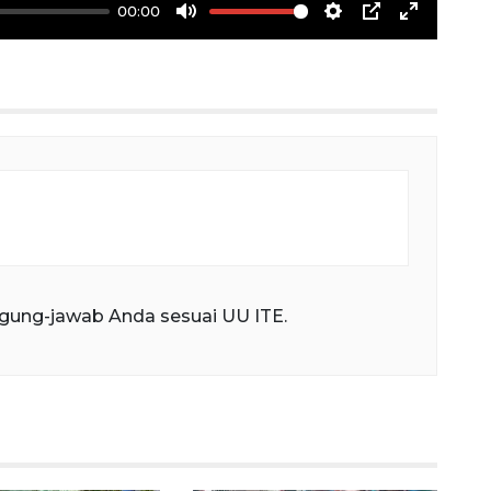
00:00
Mute
Settings
PIP
Enter
fullscree
gung-jawab Anda sesuai UU ITE.