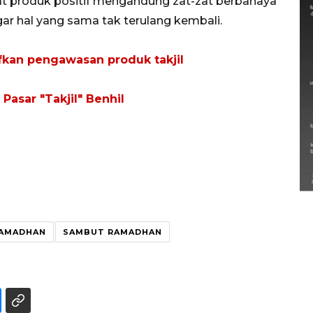
at produk positif mengandung zat-zat berbahaya
r hal yang sama tak terulang kembali.
fkan pengawasan produk takjil
Pasar "Takjil" Benhil
Semarak Lebaran Ketupat di
berbagai daerah
28 Maret 2026
RAMADHAN
SAMBUT RAMADHAN