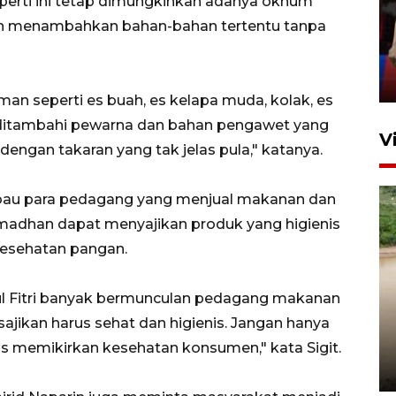
rti ini tetap dimungkinkan adanya oknum
silaturahim masyarakat dan
an menambahkan bahan-bahan tertentu tanpa
upaya pelestarian budaya di
Ibu Kota
11 April 2026
n seperti es buah, es kelapa muda, kolak, es
ue ditambahi pewarna dan bahan pengawet yang
V
ngan takaran yang tak jelas pula," katanya.
imbau para pedagang yang menjual makanan dan
madhan dapat menyajikan produk yang higienis
esehatan pangan.
ul Fitri banyak bermunculan pedagang makanan
Gabung Persebaya, striker
jikan harus sehat dan higienis. Jangan hanya
timnas Ramadhan Sananta
kembali asah naluri
s memikirkan kesehatan konsumen," kata Sigit.
9 Juli 2026