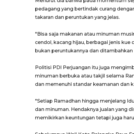
Menurut dia bahwa pada momentum sepe
pedagang yang bertindak curang deng
takaran dan peruntukan yang jelas.
"Bisa saja makanan atau minuman musima
cendol, kacang hijau, berbagai jenis k
bukan peruntukannya dan ditambahkan de
Politisi PDI Perjuangan itu juga meng
minuman berbuka atau takjil selama Ra
dan memenuhi standar keamanan dan k
"Setiap Ramadhan hingga menjelang Id
dan minuman. Hendaknya jualan yang disa
memikirkan keuntungan tetapi juga haru