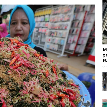
M
p
R
10 