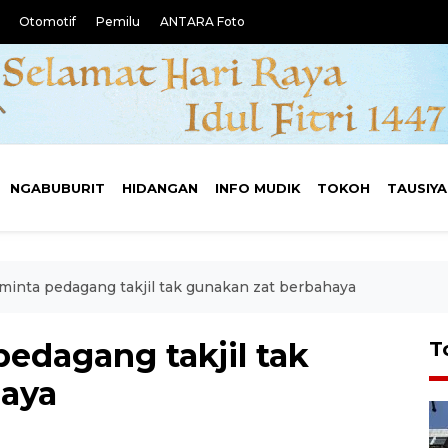
Otomotif
Pemilu
ANTARA Foto
NGABUBURIT
HIDANGAN
INFO MUDIK
TOKOH
TAUSIY
inta pedagang takjil tak gunakan zat berbahaya
edagang takjil tak
T
haya