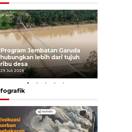
Program Jembatan Garuda
Pemerint
hubungkan lebih dari tujuh
pembangu
ribu desa
dukung k
29 Juli 2026
29 Juli 2026
nfografik