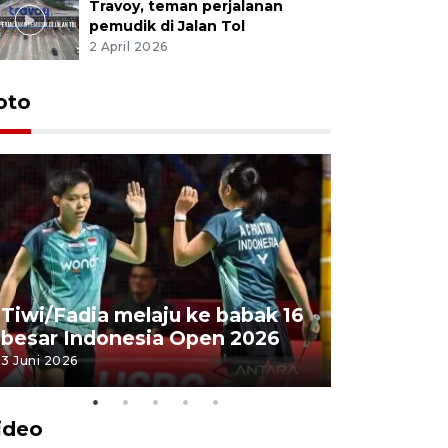
Travoy, teman perjalanan
pemudik di Jalan Tol
2 April 2026
oto
Penyembe
Tiwi/Fadia melaju ke babak 16
milik Pre
besar Indonesia Open 2026
Masjid Ist
3 Juni 2026
28 Mei 2026
ideo