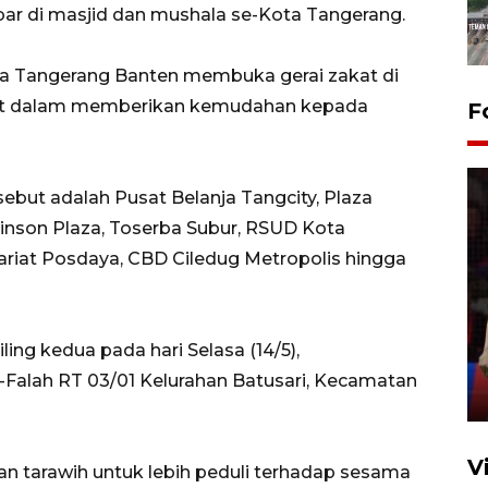
bar di masjid dan mushala se-Kota Tangerang.
ta Tangerang Banten membuka gerai zakat di
akit dalam memberikan kemudahan kepada
F
sebut adalah Pusat Belanja Tangcity, Plaza
inson Plaza, Toserba Subur, RSUD Kota
tariat Posdaya, CBD Ciledug Metropolis hingga
Lebaran Betawi 2026, ajang
silaturahim masyarakat dan
upaya pelestarian budaya di
ling kedua pada hari Selasa (14/5),
Ibu Kota
-Falah RT 03/01 Kelurahan Batusari, Kecamatan
11 April 2026
V
an tarawih untuk lebih peduli terhadap sesama