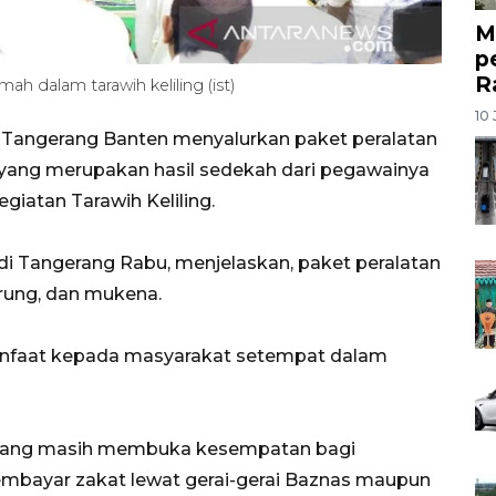
M
p
R
ah dalam tarawih keliling (ist)
10 
 Tangerang Banten menyalurkan paket peralatan
 yang merupakan hasil sedekah dari pegawainya
iatan Tarawih Keliling.
di Tangerang Rabu, menjelaskan, paket peralatan
sarung, dan mukena.
anfaat kepada masyarakat setempat dalam
erang masih membuka kesempatan bagi
embayar zakat lewat gerai-gerai Baznas maupun