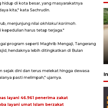
hidup di kota besar, yang masyarakatnya
daya kita," kata Sachrudin.
yub, menjunjung nilai
akhlakul karimah
.
 kepedulian harus tetap terjaga."
Gabung Persebaya, striker
agai program seperti Maghrib Mengaji, Tangerang
timnas Ramadhan Sananta
id, hendaknya lebih ditingkatkan di Bulan
kembali asah naluri
9 Juli 2026
am sejak dini dan terus melekat hingga dewasa
I
alanya pasti melimpah," ujarnya.
s layani 46.961 penerima zakat
ba layani umat Islam berzakat