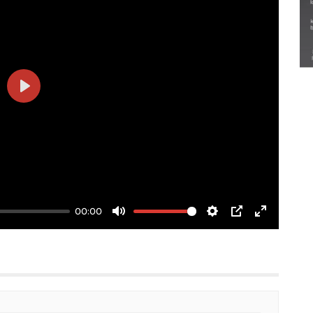
Semarak Lebaran Ketupat di
berbagai daerah
28 Maret 2026
Play
00:00
Mute
Settings
PIP
Enter
fullscree