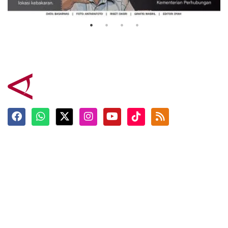
3 Agustus 2026
Terkini
Berita
Top News
Ngabuburit
Terpopuler
Hidangan
Foto
Info Mudik
Video
Tokoh