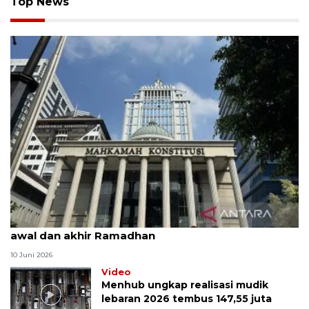
Top News
MK uji materi UU Peradilan Agama perihal isbat
awal dan akhir Ramadhan
10 Juni 2026
Video
Menhub ungkap realisasi mudik
lebaran 2026 tembus 147,55 juta