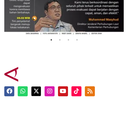
Evakuasi korban kebakaran KM
Mutiara Sentosa 2
3 Agustus 2026
Terkini
Berita
Top News
Ngabuburit