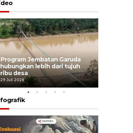
ideo
Program Jembatan Garuda
Pemerint
hubungkan lebih dari tujuh
pembangu
ribu desa
dukung k
29 Juli 2026
29 Juli 2026
nfografik