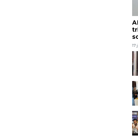
A
t
s
17 