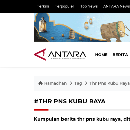
Terkini
Terpopuler
Top News
ANTARA News
HOME
BERITA
Ramadhan
Tag
Thr Pns Kubu Raya
#THR PNS KUBU RAYA
Kumpulan berita thr pns kubu raya, di