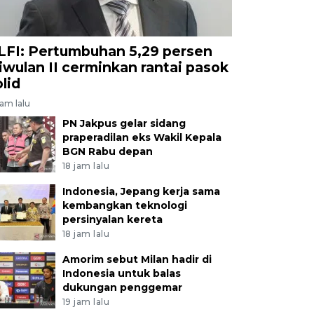
LFI: Pertumbuhan 5,29 persen
riwulan II cerminkan rantai pasok
olid
jam lalu
PN Jakpus gelar sidang
praperadilan eks Wakil Kepala
BGN Rabu depan
18 jam lalu
Indonesia, Jepang kerja sama
kembangkan teknologi
persinyalan kereta
18 jam lalu
Amorim sebut Milan hadir di
Indonesia untuk balas
dukungan penggemar
19 jam lalu