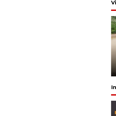
V
Gabung Persebaya, striker
timnas Ramadhan Sananta
kembali asah naluri
9 Juli 2026
I