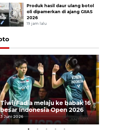
Produk hasil daur ulang botol
oli dipamerkan di ajang GIIAS
2026
19 jam lalu
oto
Penyembe
Tiwi/Fadia melaju ke babak 16
milik Pre
besar Indonesia Open 2026
Masjid Ist
3 Juni 2026
28 Mei 2026