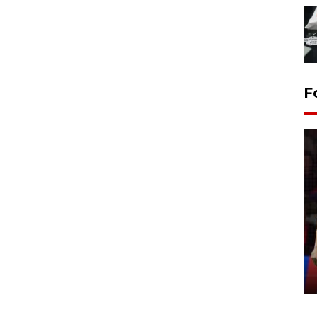
F
Lebaran Betawi 2026, ajang
silaturahim masyarakat dan
upaya pelestarian budaya di
Ibu Kota
11 April 2026