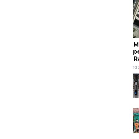
M
p
R
10 