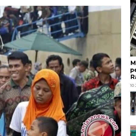
M
p
R
10 