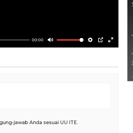
00:00
Mute
Settings
PIP
Enter
fullscree
Semarak Lebaran Ketupat di
berbagai daerah
28 Maret 2026
gung-jawab Anda sesuai UU ITE.