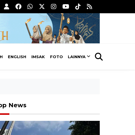
AH
ENGLISH
IMSAK
FOTO
LAINNYA
op News