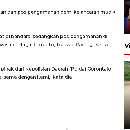
silaturahim masyarakat dan
anan dan pos pengamanan demi kelancaran mudik
upaya pelestarian budaya di
Ibu Kota
11 April 2026
apat di bandara, sedangkan pos pengamanan di
awasan Telaga, Limboto, Tibawa, Parungi, serta
V
pihak dari Kepolisian Daerah (Polda) Gorontalo
a-sama dengan kami," kata dia
Gabung Persebaya, striker
timnas Ramadhan Sananta
kembali asah naluri
9 Juli 2026