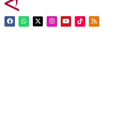
Terkini
Berita
Top News
Ngabuburit
Terpopuler
Hidangan
Foto
Info Mudik
Video
Tokoh
Infografik
Tausiyah
English
Jadwal Imsak
Karkhas
ANTARA News English