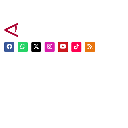
Terkini
Berita
Top News
Ngabuburit
Terpopuler
Hidangan
Foto
Info Mudik
Video
Tokoh
Infografik
Tausiyah
English