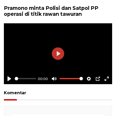
Pramono minta Polisi dan Satpol PP
operasi di titik rawan tawuran
Play
00:00
Play
Mute
Settings
PIP
Ente
full
Komentar