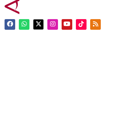
Terkini
Berita
Top News
Ngabuburit
Terpopuler
Hidangan
Foto
Info Mudik
Video
Tokoh
Infografik
Tausiyah
English
Jadwal Imsak
Karkhas
ANTARA News English