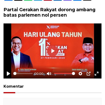
Partai Gerakan Rakyat dorong ambang
batas parlemen nol persen
Play
00:00
Play
Mute
Settings
PIP
Ente
full
Komentar