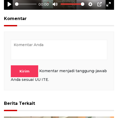
00:00
Play
Mute
Settings
PIP
Ente
full
Komentar
Komentar menjadi tanggung-jawab
Kirim
Anda sesuai UU ITE.
Berita Terkait