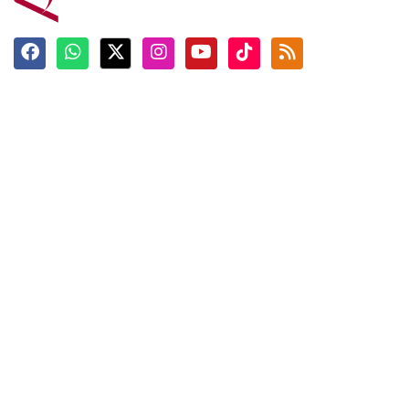
Terkini
Berita
Top News
Ngabuburit
Terpopuler
Hidangan
Foto
Info Mudik
Video
Tokoh
Infografik
Tausiyah
English
Jadwal Imsak
Karkhas
ANTARA News English