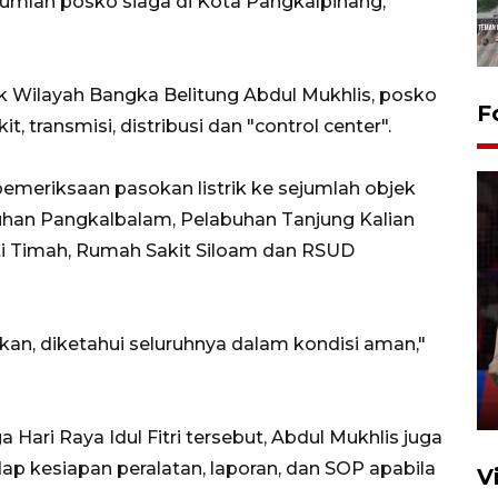
mlah posko siaga di Kota Pangkalpinang,
k Wilayah Bangka Belitung Abdul Mukhlis, posko
F
 transmisi, distribusi dan "control center".
pemeriksaan pasokan listrik ke sejumlah objek
buhan Pangkalbalam, Pelabuhan Tanjung Kalian
ti Timah, Rumah Sakit Siloam dan RSUD
Lebaran Betawi 2026, ajang
silaturahim masyarakat dan
kan, diketahui seluruhnya dalam kondisi aman,"
upaya pelestarian budaya di
Ibu Kota
11 April 2026
ari Raya Idul Fitri tersebut, Abdul Mukhlis juga
p kesiapan peralatan, laporan, dan SOP apabila
V