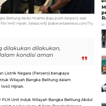
M
p
R
a Belitung Abdul Mukhlis (baju putih berpeci) saat
ri 1440 Hijriah, Selasa (4/6) (babel.antaranews.com/Try
10 
 dilakukan dilakukan,
 dalam kondisi aman
 Listrik Negara (Persero) berupaya
untuk Wilayah Bangka Belitung dalam
1440 Hijriah.
er PLN Unit Induk Wilayah Bangka Belitung Abdul