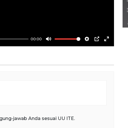
Semarak Lebaran Ketupat di
berbagai daerah
28 Maret 2026
00:00
Mute
Settings
PIP
Enter
fullscree
gung-jawab Anda sesuai UU ITE.