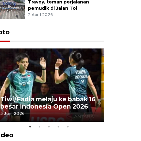
Travoy, teman perjalanan
pemudik di Jalan Tol
2 April 2026
oto
Penyembe
Tiwi/Fadia melaju ke babak 16
milik Pre
besar Indonesia Open 2026
Masjid Ist
3 Juni 2026
28 Mei 2026
ideo