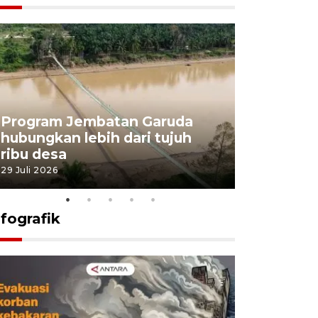
Program Jembatan Garuda
Pemerint
hubungkan lebih dari tujuh
pembangu
ribu desa
dukung k
29 Juli 2026
29 Juli 2026
nfografik