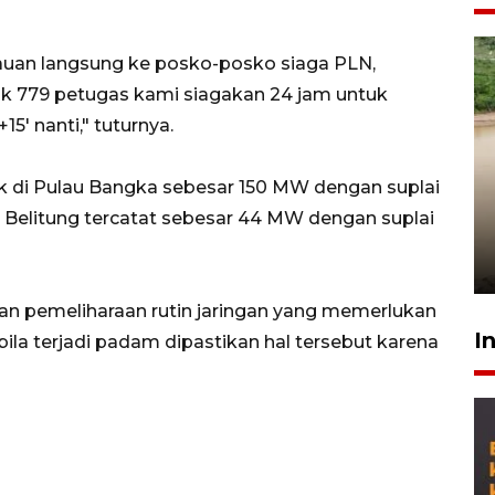
tauan langsung ke posko-posko siaga PLN,
k 779 petugas kami siagakan 24 jam untuk
' nanti," tuturnya.
Gabung Persebaya, striker
strik di Pulau Bangka sebesar 150 MW dengan suplai
timnas Ramadhan Sananta
 Belitung tercatat sebesar 44 MW dengan suplai
kembali asah naluri
9 Juli 2026
an pemeliharaan rutin jaringan yang memerlukan
I
abila terjadi padam dipastikan hal tersebut karena