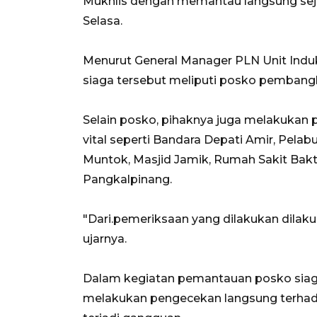
Mukhlis dengan memantau langsung seju
Selasa.
Menurut General Manager PLN Unit Indu
siaga tersebut meliputi posko pembangkit,
Selain posko, pihaknya juga melakukan 
vital seperti Bandara Depati Amir, Pela
Muntok, Masjid Jamik, Rumah Sakit Bak
Pangkalpinang.
"Dari.pemeriksaan yang dilakukan dilaku
ujarnya.
Dalam kegiatan pemantauan posko siaga H
melakukan pengecekan langsung terhada