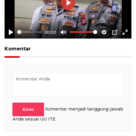
Play
00:00
Play
Mute
Settings
PIP
Ente
full
Komentar
Komentar menjadi tanggung-jawab
Kirim
Anda sesuai UU ITE.