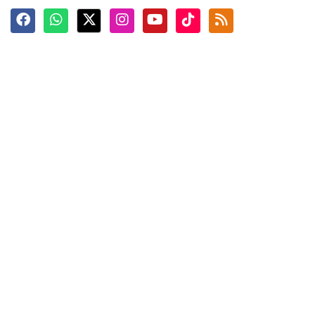
Terkini
Berita
Top News
Ngabuburit
Terpopuler
Hidangan
Foto
Info Mudik
Video
Tokoh
Infografik
Tausiyah
English
Jadwal Imsak
Karkhas
ANTARA News English
Anti Hoaks
Masuk