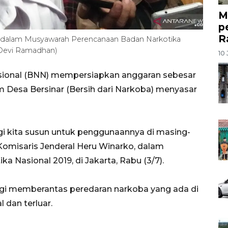
M
p
R
, dalam Musyawarah Perencanaan Badan Narkotika
A/Devi Ramadhan)
10 
asional (BNN) mempersiapkan anggaran sebesar
m Desa Bersinar (Bersih dari Narkoba) menyasar
 lagi kita susun untuk penggunaannya di masing-
Komisaris Jenderal Heru Winarko, dalam
Nasional 2019, di Jakarta, Rabu (3/7).
egi memberantas peredaran narkoba yang ada di
 dan terluar.