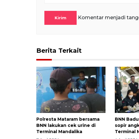
Komentar menjadi tang
Kirim
Berita Terkait
Polresta Mataram bersama
BNN Badun
BNN lakukan cek urine di
sopir ang
Terminal Mandalika
Terminal