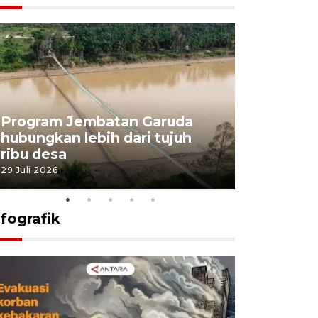
Program Jembatan Garuda
Pemerint
hubungkan lebih dari tujuh
pembangu
ribu desa
dukung k
29 Juli 2026
29 Juli 2026
nfografik