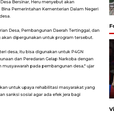
Desa Bersinar, Heru menyebut akan
l Bina Pemerintahan Kementerian Dalam Negeri
desa.
F
ian Desa, Pembangunan Daerah Tertinggal, dan
g akan dipergunakan untuk program tersebut.
ri desa, itu bisa digunakan untuk P4GN
unaan dan Peredaran Gelap Narkoba dengan
am musyawarah pada pembangunan desa," ujar
Lebaran Betawi 2026, ajang
silaturahim masyarakat dan
upaya pelestarian budaya di
Ibu Kota
an untuk upaya rehabilitasi masyarakat yang
11 April 2026
n sanksi sosial agar ada efek jera bagi
V