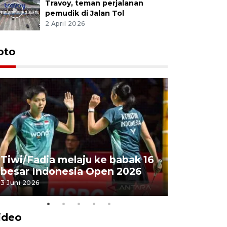
Travoy, teman perjalanan
pemudik di Jalan Tol
2 April 2026
oto
Penyembe
Tiwi/Fadia melaju ke babak 16
milik Pre
besar Indonesia Open 2026
Masjid Ist
3 Juni 2026
28 Mei 2026
ideo