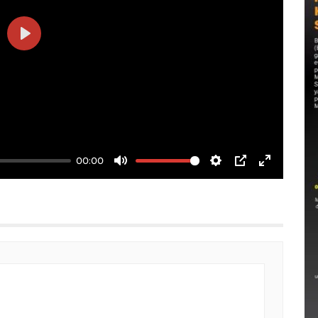
Play
00:00
Mute
Settings
PIP
Enter
fullscree