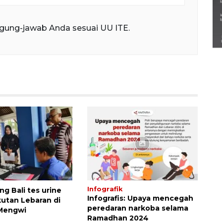
Semarak Lebaran Ketupat di
berbagai daerah
gung-jawab Anda sesuai UU ITE.
28 Maret 2026
Infografik
g Bali tes urine
Infografis: Upaya mencegah
kutan Lebaran di
peredaran narkoba selama
 Mengwi
Ramadhan 2024