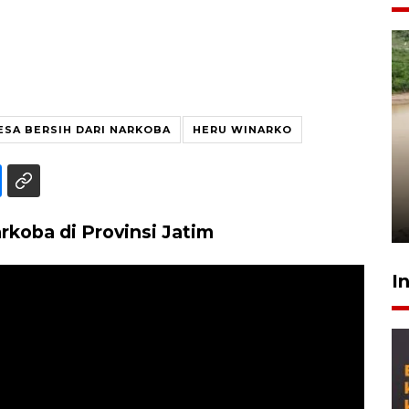
ESA BERSIH DARI NARKOBA
HERU WINARKO
Gabung Persebaya, striker
timnas Ramadhan Sananta
kembali asah naluri
9 Juli 2026
rkoba di Provinsi Jatim
I