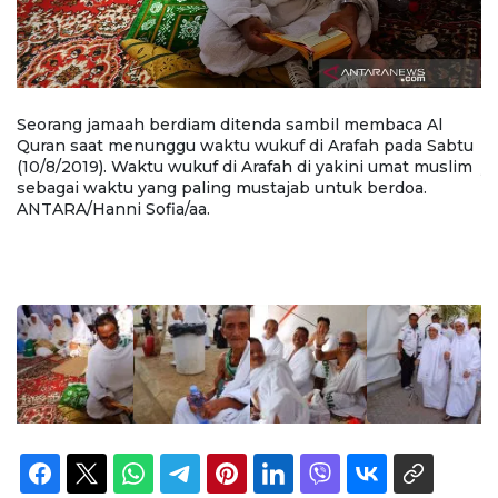
Seorang jamaah berdiam ditenda sambil membaca Al
S
Quran saat menunggu waktu wukuf di Arafah pada Sabtu
di
(10/8/2019). Waktu wukuf di Arafah di yakini umat muslim
y
sebagai waktu yang paling mustajab untuk berdoa.
u
).
ANTARA/Hanni Sofia/aa.