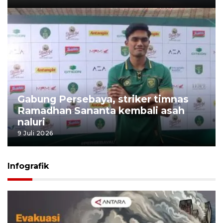
Gabung Persebaya, striker timnas
Ramadhan Sananta kembali asah
naluri
9 Juli 2026
Infografik