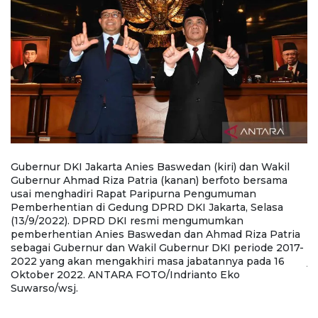
i)
Gubernur DKI Jakarta Anies Baswedan (kiri) dan Wakil
G
Gubernur Ahmad Riza Patria (kanan) berfoto bersama
G
l
usai menghadiri Rapat Paripurna Pengumuman
P
Pemberhentian di Gedung DPRD DKI Jakarta, Selasa
D
(13/9/2022). DPRD DKI resmi mengumumkan
m
pemberhentian Anies Baswedan dan Ahmad Riza Patria
A
sebagai Gubernur dan Wakil Gubernur DKI periode 2017-
D
2022 yang akan mengakhiri masa jabatannya pada 16
j
a
Oktober 2022. ANTARA FOTO/Indrianto Eko
F
7-
Suwarso/wsj.