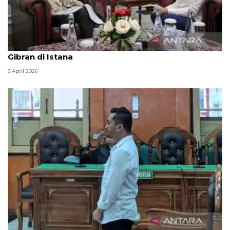
Seskab Teddy silaturahmi Idul Fitri ke Wapres
Gibran di Istana
3 April 2026
Hakim PN Medan vonis bebas Amsal Sitepu karena