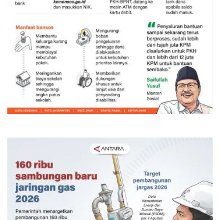
Bansos PKH dan BPNT triwulan III-
2026 mulai disalurkan
Kemarin 09:00