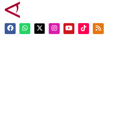
Terkini
Berita
Top News
Ngabuburit
Terpopuler
Hidangan
Foto
Info Mudik
Video
Tokoh
Infografik
Tausiyah
English
Jadwal Imsak