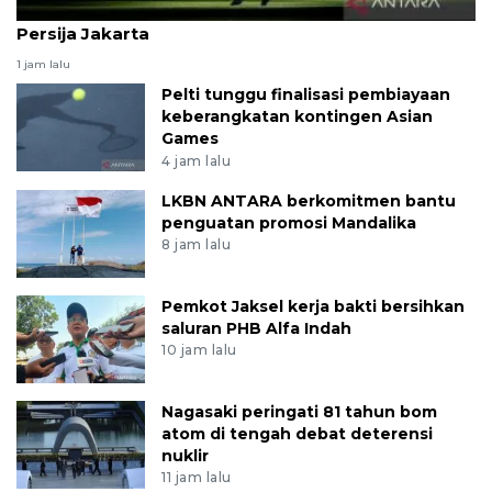
Gubernur DKI siapkan JIS sebagai kandang utama
Persija Jakarta
1 jam lalu
Pelti tunggu finalisasi pembiayaan
keberangkatan kontingen Asian
Games
4 jam lalu
LKBN ANTARA berkomitmen bantu
penguatan promosi Mandalika
8 jam lalu
Pemkot Jaksel kerja bakti bersihkan
saluran PHB Alfa Indah
10 jam lalu
Nagasaki peringati 81 tahun bom
atom di tengah debat deterensi
nuklir
11 jam lalu