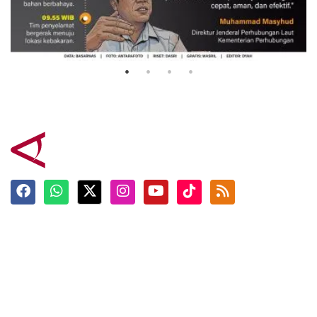
Evakuasi korban kebakaran KM
Mutiara Sentosa 2
3 Agustus 2026
Terkini
Berita
Top News
Ngabuburit
Terpopuler
Hidangan
Foto
Info Mudik