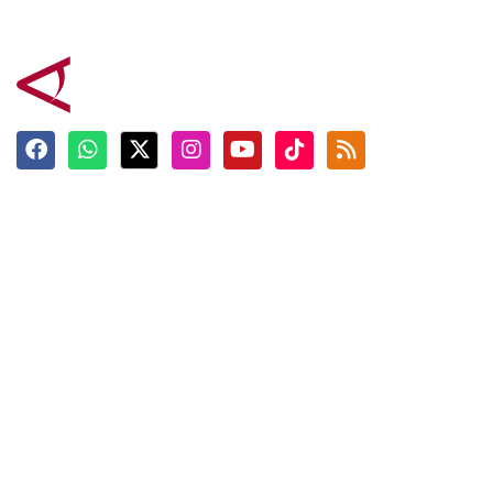
Terkini
Berita
Top News
Ngabuburit
Terpopuler
Hidangan
Foto
Info Mudik
Video
Tokoh
Infografik
Tausiyah
English
Jadwal Imsak