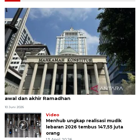
MK uji materi UU Peradilan Agama perihal isbat
awal dan akhir Ramadhan
10 Juni 2026
Video
Menhub ungkap realisasi mudik
lebaran 2026 tembus 147,55 juta
orang
13 April 2026