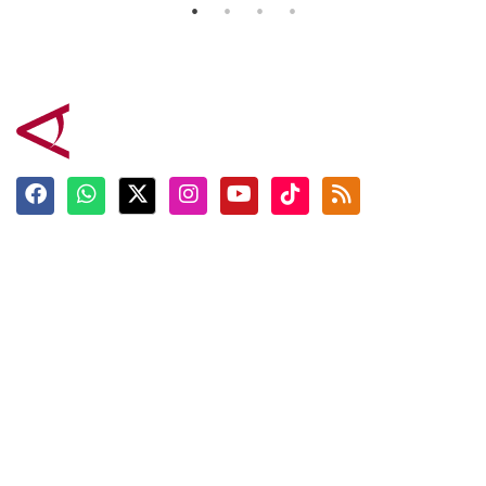
Terkini
Berita
Top News
Ngabuburit
Terpopuler
Hidangan
Foto
Info Mudik
Video
Tokoh
Infografik
Tausiyah