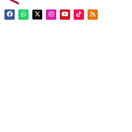
Terkini
Berita
Top News
Ngabuburit
Terpopuler
Hidangan
Foto
Info Mudik
Video
Tokoh
Infografik
Tausiyah
English
Jadwal Imsak
Karkhas
ANTARA News English
Anti Hoaks
Masuk